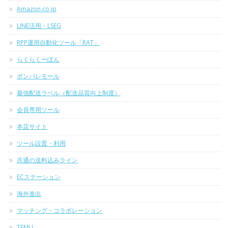
Amazon.co.jp
LINE活用・LSEG
RPP運用自動化ツール「RAT」
らくらくーぽん
ポンパレモール
最強配送ラベル（配送品質向上制度）
会員専用ツール
本店サイト
ツール設置・利用
共通の送料込みライン
ECステーション
海外進出
マッチング・コラボレーション
TEMU