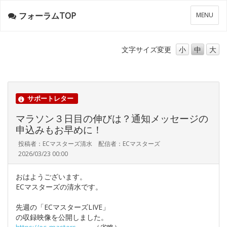
フォーラムTOP
メ
MENU
ニ
ュ
ー
文字サイズ
変更
小
中
大
サポートレター
マラソン３日目の伸びは？通知メッセージの
申込みもお早めに！
投稿者：ECマスターズ清水 配信者：ECマスターズ
2026/03/23 00:00
おはようございます。
ECマスターズの清水です。
先週の「ECマスターズLIVE」
の収録映像を公開しました。