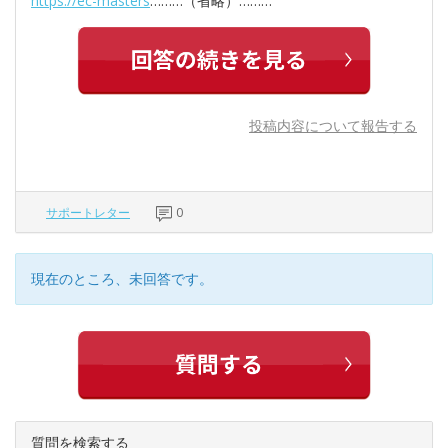
https://ec-masters
………（省略）………
投稿内容について報告する
サポートレター
0
現在のところ、未回答です。
質問を検索する