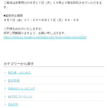
ご返信は休業明けの８月１７日（月）１０時より順次対応させていただきま
す。
■返答停止期間
８月７日（金）１７：００〜８月１７日（月）０９：５９
ご不便をおかけいたしますが、
何卒ご理解賜りますよう、お願い申し上げます。
https://club.ec-masters.net/index.php?ecm-notice-obon2026
カテゴリーから探す
初心者・はじめて
楽天市場
Yahoo!ショッピング
au PAY マーケット
Qoo10