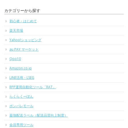
カテゴリーから探す
初心者・はじめて
楽天市場
Yahoo!ショッピング
au PAY マーケット
Qoo10
Amazon.co.jp
LINE活用・LSEG
RPP運用自動化ツール「RAT」
らくらくーぽん
ポンパレモール
最強配送ラベル（配送品質向上制度）
会員専用ツール