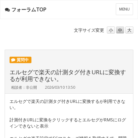
フォーラムTOP
メ
MENU
ニ
ュ
ー
文字サイズ
変更
小
中
大
質問中
エルセグで楽天の計測タグ付きURLに変換す
るが利用できない。
相談者：非公開
2026/03/10 13:50
エルセグで楽天の計測タグ付きURLに変換するが利用できな
い。
計測付きURLに変換をクリックするとエルセグがRMSにログ
インできないと表示