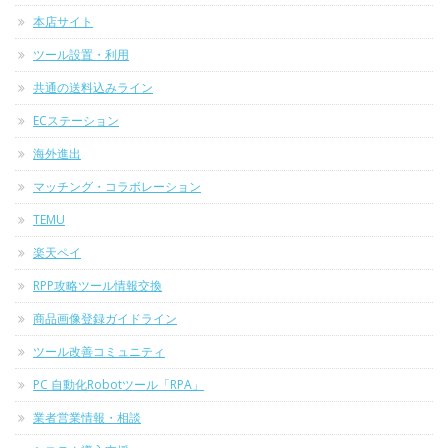
本店サイト
ツール設置・利用
共通の送料込みライン
ECステーション
海外進出
マッチング・コラボレーション
TEMU
楽天ペイ
RPP攻略ツール情報交換
商品画像登録ガイドライン
ツール改善コミュニティ
PC 自動化Robotツール「RPA」
業者営業情報・相談