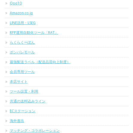
Qoo10
Amazon.co.jp
LINE活用・LSEG
RPP運用自動化ツール「RAT」
らくらくーぽん
ポンパレモール
最強配送ラベル（配送品質向上制度）
会員専用ツール
本店サイト
ツール設置・利用
共通の送料込みライン
ECステーション
海外進出
マッチング・コラボレーション