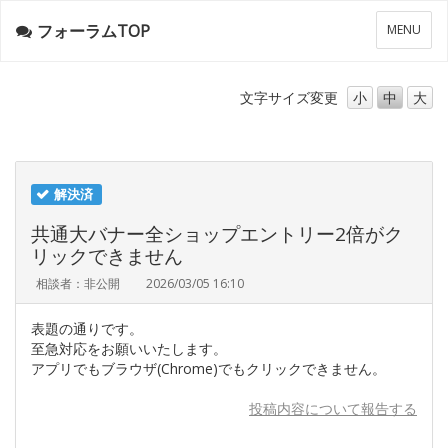
フォーラムTOP
メ
MENU
ニ
ュ
ー
文字サイズ
変更
小
中
大
解決済
共通大バナー全ショップエントリー2倍がク
リックできません
相談者：非公開
2026/03/05 16:10
表題の通りです。
至急対応をお願いいたします。
アプリでもブラウザ(Chrome)でもクリックできません。
投稿内容について報告する