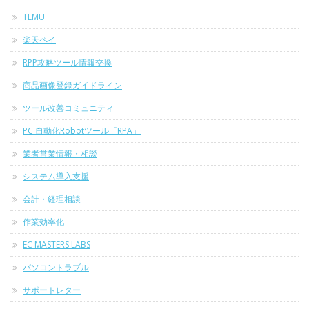
TEMU
楽天ペイ
RPP攻略ツール情報交換
商品画像登録ガイドライン
ツール改善コミュニティ
PC 自動化Robotツール「RPA」
業者営業情報・相談
システム導入支援
会計・経理相談
作業効率化
EC MASTERS LABS
パソコントラブル
サポートレター