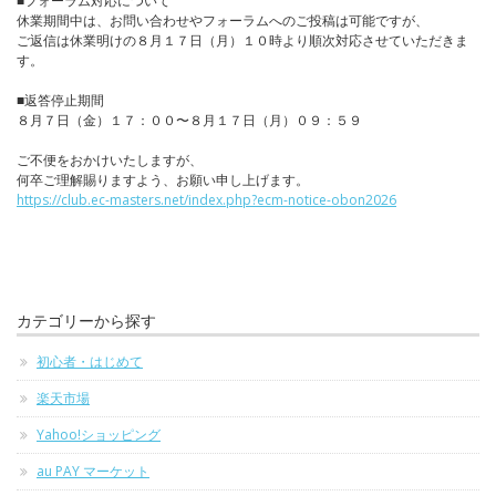
■フォーラム対応について
休業期間中は、お問い合わせやフォーラムへのご投稿は可能ですが、
ご返信は休業明けの８月１７日（月）１０時より順次対応させていただきま
す。
■返答停止期間
８月７日（金）１７：００〜８月１７日（月）０９：５９
ご不便をおかけいたしますが、
何卒ご理解賜りますよう、お願い申し上げます。
https://club.ec-masters.net/index.php?ecm-notice-obon2026
カテゴリーから探す
初心者・はじめて
楽天市場
Yahoo!ショッピング
au PAY マーケット