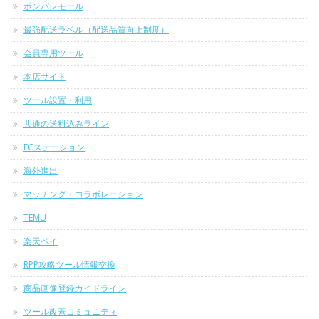
ポンパレモール
最強配送ラベル（配送品質向上制度）
会員専用ツール
本店サイト
ツール設置・利用
共通の送料込みライン
ECステーション
海外進出
マッチング・コラボレーション
TEMU
楽天ペイ
RPP攻略ツール情報交換
商品画像登録ガイドライン
ツール改善コミュニティ