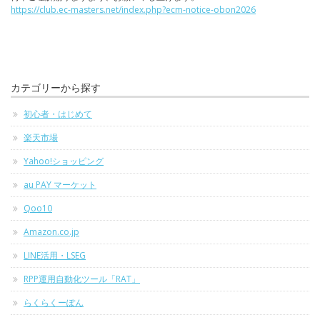
https://club.ec-masters.net/index.php?ecm-notice-obon2026
カテゴリーから探す
初心者・はじめて
楽天市場
Yahoo!ショッピング
au PAY マーケット
Qoo10
Amazon.co.jp
LINE活用・LSEG
RPP運用自動化ツール「RAT」
らくらくーぽん