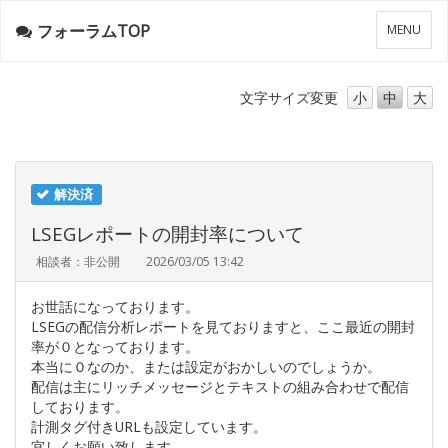
フォーラムTOP
メ
MENU
ニ
ュ
ー
文字サイズ
変更
小
中
大
解決済
LSEGレポートの開封率について
相談者：非公開
2026/03/05 13:42
お世話になっております。
LSEGの配信分析レポートを見ておりますと、ここ最近の開封
率が０となっております。
本当に０なのか、または設定がおかしいのでしょうか。
配信は主にリッチメッセージとテキストの組み合わせで配信
しております。
計測タグ付きURLも設定しています。
宜しくお願い致します。