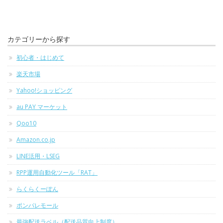
カテゴリーから探す
初心者・はじめて
楽天市場
Yahoo!ショッピング
au PAY マーケット
Qoo10
Amazon.co.jp
LINE活用・LSEG
RPP運用自動化ツール「RAT」
らくらくーぽん
ポンパレモール
最強配送ラベル（配送品質向上制度）