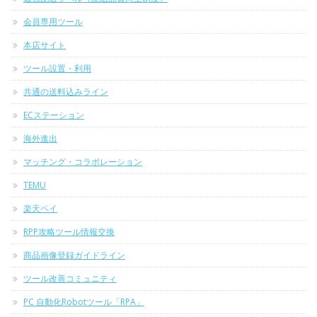
会員専用ツール
本店サイト
ツール設置・利用
共通の送料込みライン
ECステーション
海外進出
マッチング・コラボレーション
TEMU
楽天ペイ
RPP攻略ツール情報交換
商品画像登録ガイドライン
ツール改善コミュニティ
PC 自動化Robotツール「RPA」