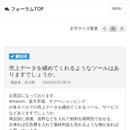
フォーラムTOP
メ
MENU
ニ
ュ
ー
文字サイズ
変更
小
中
大
解決済
売上データを纏めてくれるようなツールはあ
りますでしょうか。
相談者：非公開
2026/02/25 08:53
お世話になっております。
Amazon、楽天市場、ヤフーショッピング
の各モールでの売上データを纏めてくれるツール、サービス
などありますでしょうか。
商品別に原価、送料などを入れて粗利を期間別で出せる、
出来れば広告費を入れて最終利益も見れるような物があれば