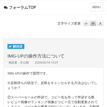
フォーラムTOP
メ
MENU
ニ
ュ
ー
文字サイズ
変更
小
中
大
解決済
IMG-UPの操作方法について
相談者：非公開
2026/02/18 10:37
IMG-UPの操作で質問です。
①反映待ちの状況で、反映をキャンセルする方法はないでし
ょうか？
②スーパーセールの申請で、コピー先を作って申請する際、
レビュー画像やランキング画像がコピー元で自動更新されて
しまうと、コピー先の審査でNGになってしまいます。自動更