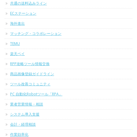
共通の送料込みライン
ECステーション
海外進出
マッチング・コラボレーション
TEMU
楽天ペイ
RPP攻略ツール情報交換
商品画像登録ガイドライン
ツール改善コミュニティ
PC 自動化Robotツール「RPA」
業者営業情報・相談
システム導入支援
会計・経理相談
作業効率化