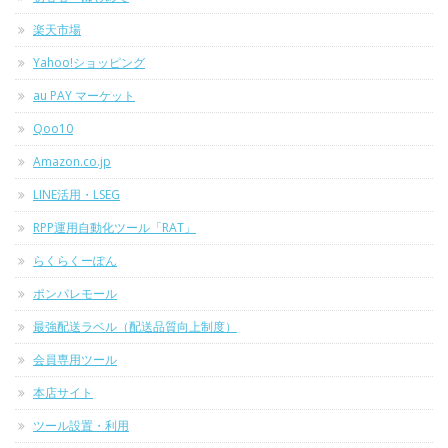
楽天市場
Yahoo!ショッピング
au PAY マーケット
Qoo10
Amazon.co.jp
LINE活用・LSEG
RPP運用自動化ツール「RAT」
らくらくーぽん
ポンパレモール
最強配送ラベル（配送品質向上制度）
会員専用ツール
本店サイト
ツール設置・利用