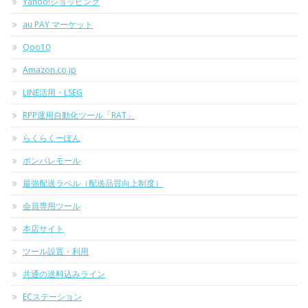
Yahoo!ショッピング
au PAY マーケット
Qoo10
Amazon.co.jp
LINE活用・LSEG
RPP運用自動化ツール「RAT」
らくらくーぽん
ポンパレモール
最強配送ラベル（配送品質向上制度）
会員専用ツール
本店サイト
ツール設置・利用
共通の送料込みライン
ECステーション