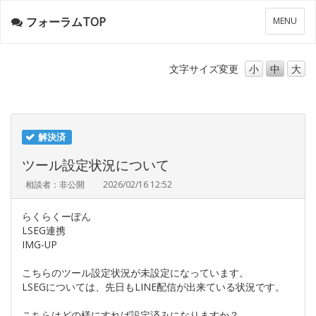
フォーラムTOP
メ
MENU
ニ
ュ
ー
文字サイズ
変更
小
中
大
解決済
ツール設定状況について
相談者：非公開
2026/02/16 12:52
らくらくーぽん
LSEG連携
IMG-UP
こちらのツール設定状況が未設定になっています。
LSEGについては、先日もLINE配信が出来ている状況です。
こちらはどの様にすれば設定済みになりますか？