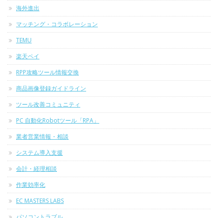
海外進出
マッチング・コラボレーション
TEMU
楽天ペイ
RPP攻略ツール情報交換
商品画像登録ガイドライン
ツール改善コミュニティ
PC 自動化Robotツール「RPA」
業者営業情報・相談
システム導入支援
会計・経理相談
作業効率化
EC MASTERS LABS
パソコントラブル