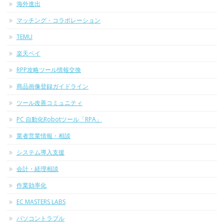
海外進出
マッチング・コラボレーション
TEMU
楽天ペイ
RPP攻略ツール情報交換
商品画像登録ガイドライン
ツール改善コミュニティ
PC 自動化Robotツール「RPA」
業者営業情報・相談
システム導入支援
会計・経理相談
作業効率化
EC MASTERS LABS
パソコントラブル