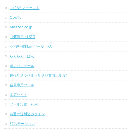
au PAY マーケット
Qoo10
Amazon.co.jp
LINE活用・LSEG
RPP運用自動化ツール「RAT」
らくらくーぽん
ポンパレモール
最強配送ラベル（配送品質向上制度）
会員専用ツール
本店サイト
ツール設置・利用
共通の送料込みライン
ECステーション