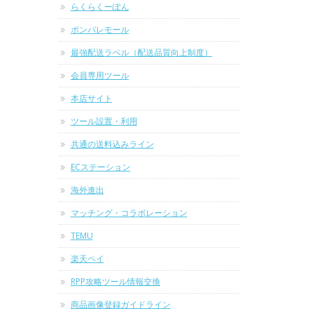
らくらくーぽん
ポンパレモール
最強配送ラベル（配送品質向上制度）
会員専用ツール
本店サイト
ツール設置・利用
共通の送料込みライン
ECステーション
海外進出
マッチング・コラボレーション
TEMU
楽天ペイ
RPP攻略ツール情報交換
商品画像登録ガイドライン