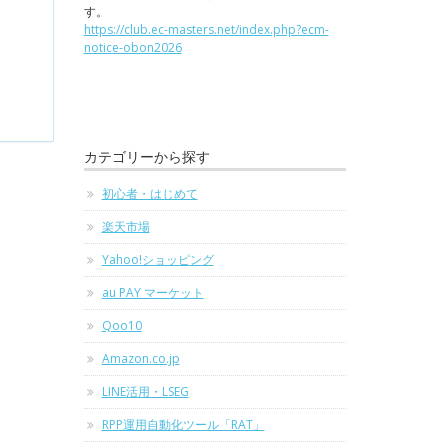
す。
https://club.ec-masters.net/index.php?ecm-
notice-obon2026
カテゴリーから探す
初心者・はじめて
楽天市場
Yahoo!ショッピング
au PAY マーケット
Qoo10
Amazon.co.jp
LINE活用・LSEG
RPP運用自動化ツール「RAT」