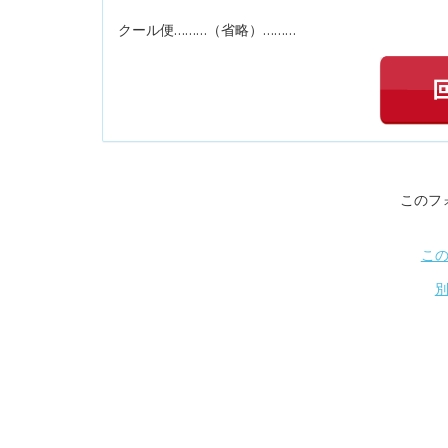
クール便………（省略）………
このフ
こ