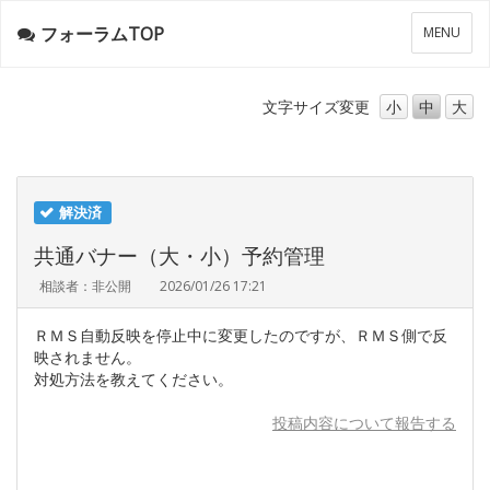
フォーラムTOP
メ
MENU
ニ
ュ
ー
文字サイズ
変更
小
中
大
解決済
共通バナー（大・小）予約管理
相談者：非公開
2026/01/26 17:21
ＲＭＳ自動反映を停止中に変更したのですが、ＲＭＳ側で反
映されません。
対処方法を教えてください。
投稿内容について報告する