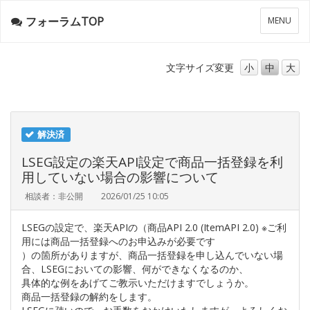
フォーラムTOP
メ
MENU
ニ
ュ
ー
文字サイズ
変更
小
中
大
解決済
LSEG設定の楽天API設定で商品一括登録を利
用していない場合の影響について
相談者：非公開
2026/01/25 10:05
LSEGの設定で、楽天APIの（商品API 2.0 (ItemAPI 2.0) ※ご利
用には商品一括登録へのお申込みが必要です
）の箇所がありますが、商品一括登録を申し込んでいない場
合、LSEGにおいての影響、何ができなくなるのか、
具体的な例をあげてご教示いただけますでしょうか。
商品一括登録の解約をします。