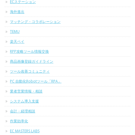
ECステーション
海外進出
マッチング・コラボレーション
TEMU
楽天ペイ
RPP攻略ツール情報交換
商品画像登録ガイドライン
ツール改善コミュニティ
PC 自動化Robotツール「RPA」
業者営業情報・相談
システム導入支援
会計・経理相談
作業効率化
EC MASTERS LABS