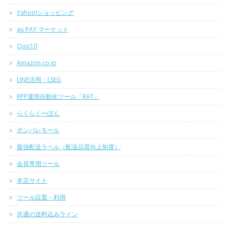
Yahoo!ショッピング
au PAY マーケット
Qoo10
Amazon.co.jp
LINE活用・LSEG
RPP運用自動化ツール「RAT」
らくらくーぽん
ポンパレモール
最強配送ラベル（配送品質向上制度）
会員専用ツール
本店サイト
ツール設置・利用
共通の送料込みライン