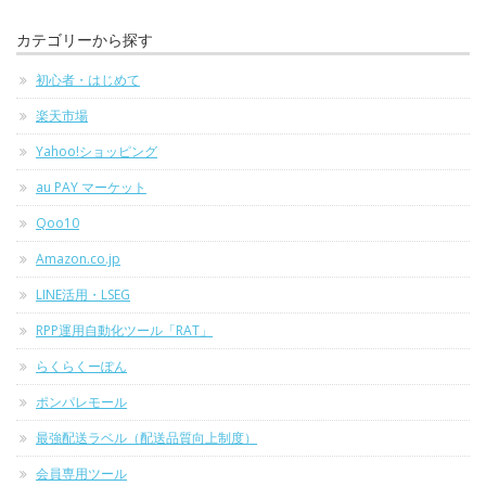
カテゴリーから探す
初心者・はじめて
楽天市場
Yahoo!ショッピング
au PAY マーケット
Qoo10
Amazon.co.jp
LINE活用・LSEG
RPP運用自動化ツール「RAT」
らくらくーぽん
ポンパレモール
最強配送ラベル（配送品質向上制度）
会員専用ツール