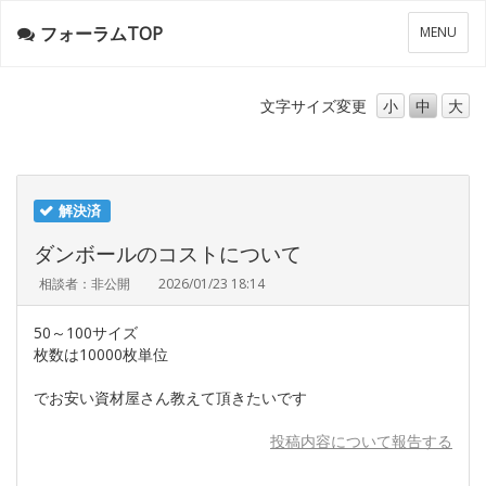
フォーラムTOP
メ
MENU
ニ
ュ
ー
文字サイズ
変更
小
中
大
解決済
ダンボールのコストについて
相談者：非公開
2026/01/23 18:14
50～100サイズ
枚数は10000枚単位
でお安い資材屋さん教えて頂きたいです
投稿内容について報告する