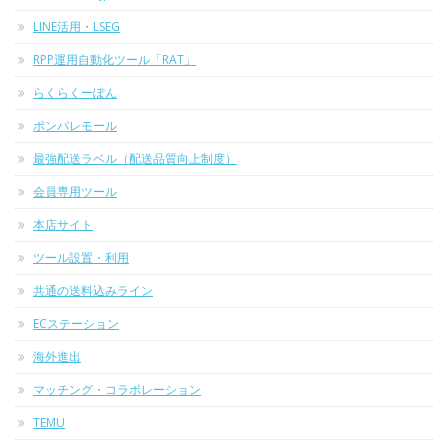
LINE活用・LSEG
RPP運用自動化ツール「RAT」
らくらくーぽん
ポンパレモール
最強配送ラベル（配送品質向上制度）
会員専用ツール
本店サイト
ツール設置・利用
共通の送料込みライン
ECステーション
海外進出
マッチング・コラボレーション
TEMU