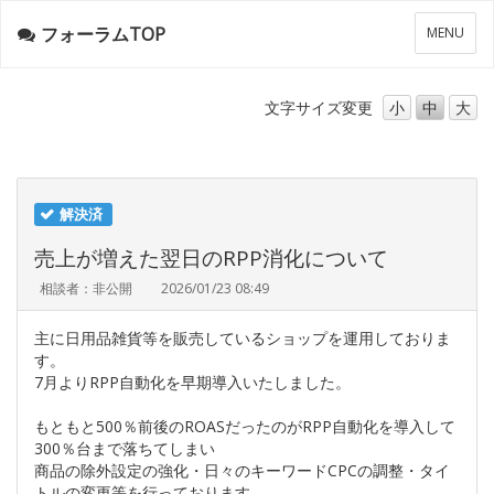
フォーラムTOP
メ
MENU
ニ
ュ
ー
文字サイズ
変更
小
中
大
解決済
売上が増えた翌日のRPP消化について
相談者：非公開
2026/01/23 08:49
主に日用品雑貨等を販売しているショップを運用しておりま
す。
7月よりRPP自動化を早期導入いたしました。
もともと500％前後のROASだったのがRPP自動化を導入して
300％台まで落ちてしまい
商品の除外設定の強化・日々のキーワードCPCの調整・タイ
トルの変更等を行っております。