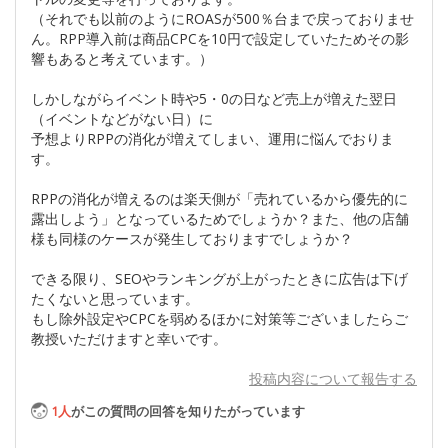
（それでも以前のようにROASが500％台まで戻っておりませ
ん。RPP導入前は商品CPCを10円で設定していたためその影
響もあると考えています。）
しかしながらイベント時や5・0の日など売上が増えた翌日
（イベントなどがない日）に
予想よりRPPの消化が増えてしまい、運用に悩んでおりま
す。
RPPの消化が増えるのは楽天側が「売れているから優先的に
露出しよう」となっているためでしょうか？また、他の店舗
様も同様のケースが発生しておりますでしょうか？
できる限り、SEOやランキングが上がったときに広告は下げ
たくないと思っています。
もし除外設定やCPCを弱めるほかに対策等ございましたらご
教授いただけますと幸いです。
投稿内容について報告する
1
人
がこの質問の回答を知りたがっています