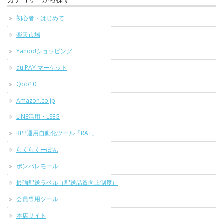
初心者・はじめて
楽天市場
Yahoo!ショッピング
au PAY マーケット
Qoo10
Amazon.co.jp
LINE活用・LSEG
RPP運用自動化ツール「RAT」
らくらくーぽん
ポンパレモール
最強配送ラベル（配送品質向上制度）
会員専用ツール
本店サイト