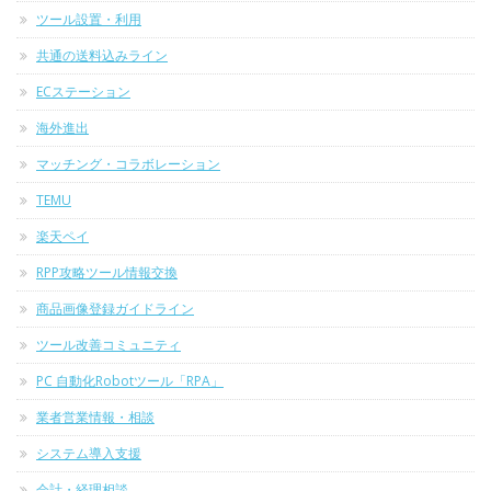
ツール設置・利用
共通の送料込みライン
ECステーション
海外進出
マッチング・コラボレーション
TEMU
楽天ペイ
RPP攻略ツール情報交換
商品画像登録ガイドライン
ツール改善コミュニティ
PC 自動化Robotツール「RPA」
業者営業情報・相談
システム導入支援
会計・経理相談