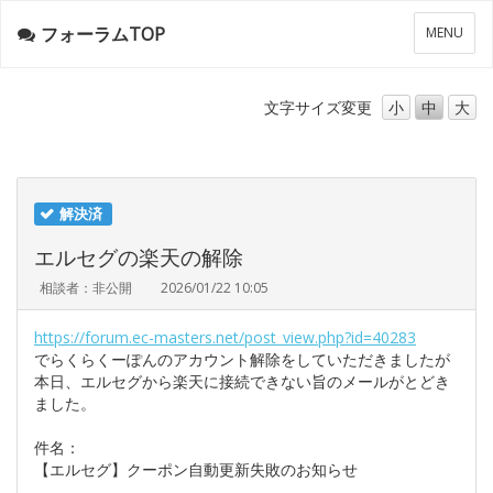
フォーラムTOP
メ
MENU
ニ
ュ
ー
文字サイズ
変更
小
中
大
解決済
エルセグの楽天の解除
相談者：非公開
2026/01/22 10:05
https://forum.ec-masters.net/post_view.php?id=40283
でらくらくーぽんのアカウント解除をしていただきましたが
本日、エルセグから楽天に接続できない旨のメールがとどき
ました。
件名：
【エルセグ】クーポン自動更新失敗のお知らせ