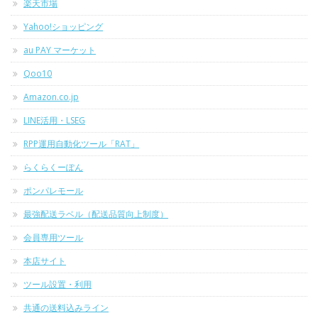
楽天市場
Yahoo!ショッピング
au PAY マーケット
Qoo10
Amazon.co.jp
LINE活用・LSEG
RPP運用自動化ツール「RAT」
らくらくーぽん
ポンパレモール
最強配送ラベル（配送品質向上制度）
会員専用ツール
本店サイト
ツール設置・利用
共通の送料込みライン