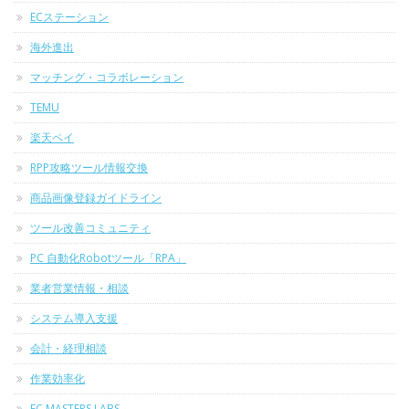
ECステーション
海外進出
マッチング・コラボレーション
TEMU
楽天ペイ
RPP攻略ツール情報交換
商品画像登録ガイドライン
ツール改善コミュニティ
PC 自動化Robotツール「RPA」
業者営業情報・相談
システム導入支援
会計・経理相談
作業効率化
EC MASTERS LABS