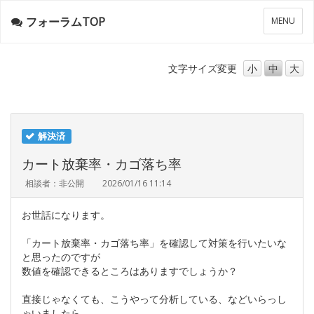
フォーラムTOP
メ
MENU
ニ
ュ
ー
文字サイズ
変更
小
中
大
解決済
カート放棄率・カゴ落ち率
相談者：非公開
2026/01/16 11:14
お世話になります。
「カート放棄率・カゴ落ち率」を確認して対策を行いたいな
と思ったのですが
数値を確認できるところはありますでしょうか？
直接じゃなくても、こうやって分析している、などいらっし
ゃいましたら