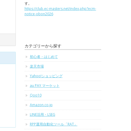
す。
https://club.ec-masters.net/index.php?ecm-
notice-obon2026
カテゴリーから探す
初心者・はじめて
楽天市場
Yahoo!ショッピング
au PAY マーケット
Qoo10
Amazon.co.jp
LINE活用・LSEG
RPP運用自動化ツール「RAT」