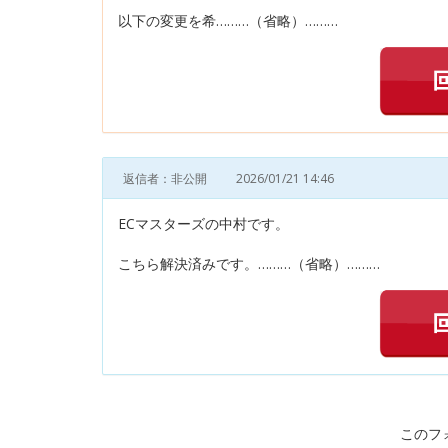
以下の変更を希………（省略）………
返信者：非公開
2026/01/21 14:46
ECマスターズの中村です。
こちら解決済みです。………（省略）………
このフ