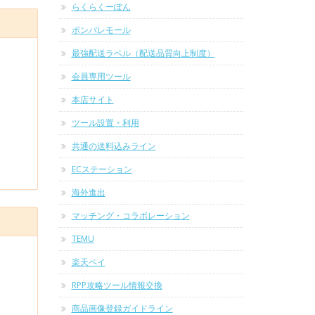
らくらくーぽん
ポンパレモール
最強配送ラベル（配送品質向上制度）
会員専用ツール
本店サイト
ツール設置・利用
共通の送料込みライン
ECステーション
海外進出
マッチング・コラボレーション
TEMU
楽天ペイ
RPP攻略ツール情報交換
商品画像登録ガイドライン