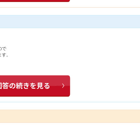
ので
ます。