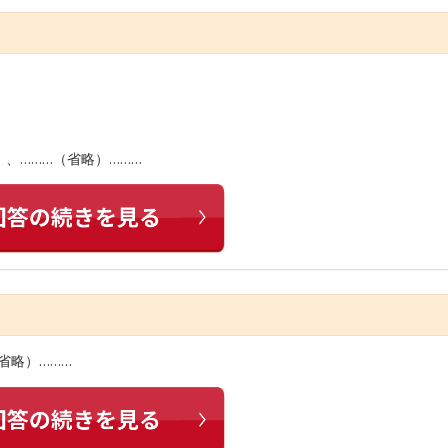
、………（省略）………
省略）………