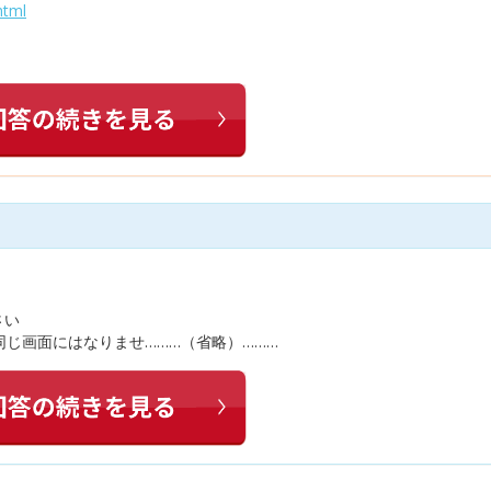
html
さい
同じ画面にはなりませ………（省略）………