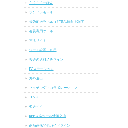
らくらくーぽん
ポンパレモール
最強配送ラベル（配送品質向上制度）
会員専用ツール
本店サイト
ツール設置・利用
共通の送料込みライン
ECステーション
海外進出
マッチング・コラボレーション
TEMU
楽天ペイ
RPP攻略ツール情報交換
商品画像登録ガイドライン