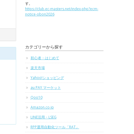
す。
https://club.ec-masters.net/index.php?ecm-
notice-obon2026
カテゴリーから探す
初心者・はじめて
楽天市場
Yahoo!ショッピング
au PAY マーケット
Qoo10
Amazon.co.jp
LINE活用・LSEG
RPP運用自動化ツール「RAT」