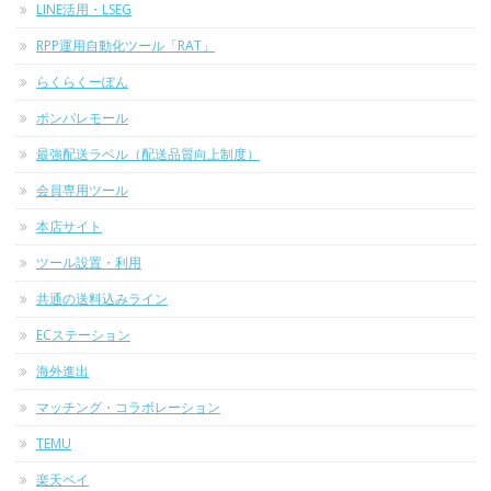
LINE活用・LSEG
RPP運用自動化ツール「RAT」
らくらくーぽん
ポンパレモール
最強配送ラベル（配送品質向上制度）
会員専用ツール
本店サイト
ツール設置・利用
共通の送料込みライン
ECステーション
海外進出
マッチング・コラボレーション
TEMU
楽天ペイ