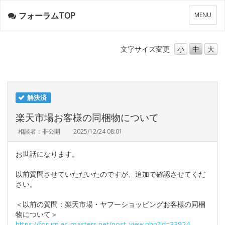
フォーラムTOP
メ
MENU
ニ
ュ
ー
文字サイズ
変更
小
中
大
解決済
楽天市場お客様の同梱物について
相談者：非公開
2025/12/24 08:01
お世話になります。
以前質問させていただいたのですが、追加で確認させてくだ
さい。
＜以前の質問：楽天市場・ヤフーショッピングお客様の同梱
物について＞
https://forum.ec-masters.net/post_view.php?id=33924