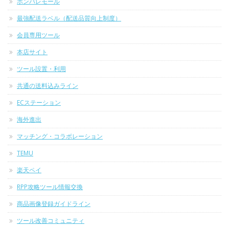
ポンパレモール
最強配送ラベル（配送品質向上制度）
会員専用ツール
本店サイト
ツール設置・利用
共通の送料込みライン
ECステーション
海外進出
マッチング・コラボレーション
TEMU
楽天ペイ
RPP攻略ツール情報交換
商品画像登録ガイドライン
ツール改善コミュニティ