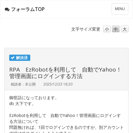
フォーラムTOP
メ
MENU
ニ
ュ
ー
文字サイズ
変更
小
中
大
解決済
RPA EzRobotを利用して 自動でYahoo！
管理画面にログインする方法
相談者：非公開
2025/12/23 18:20
御世話になっております。
dti 大下です。
EzRobotを利用して 自動でYahoo！管理画面にログインす
る方法について
問題無ければ、1回でログインできるのですが、別アカウント