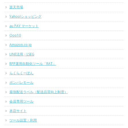
楽天市場
Yahoo!ショッピング
au PAY マーケット
Qoo10
Amazon.co.jp
LINE活用・LSEG
RPP運用自動化ツール「RAT」
らくらくーぽん
ポンパレモール
最強配送ラベル（配送品質向上制度）
会員専用ツール
本店サイト
ツール設置・利用