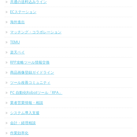
共通の送料込みライン
ECステーション
海外進出
マッチング・コラボレーション
TEMU
楽天ペイ
RPP攻略ツール情報交換
商品画像登録ガイドライン
ツール改善コミュニティ
PC 自動化Robotツール「RPA」
業者営業情報・相談
システム導入支援
会計・経理相談
作業効率化