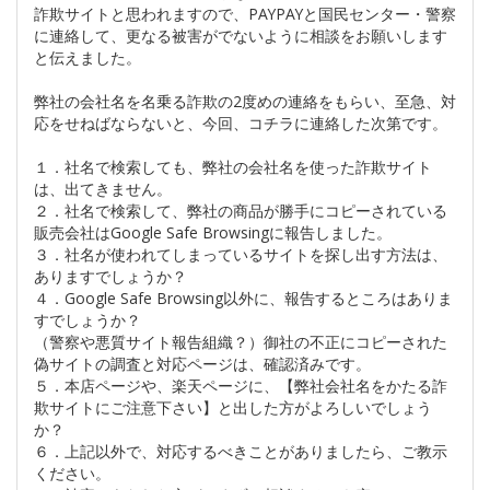
詐欺サイトと思われますので、PAYPAYと国民センター・警察
に連絡して、更なる被害がでないように相談をお願いします
と伝えました。
弊社の会社名を名乗る詐欺の2度めの連絡をもらい、至急、対
応をせねばならないと、今回、コチラに連絡した次第です。
１．社名で検索しても、弊社の会社名を使った詐欺サイト
は、出てきません。
２．社名で検索して、弊社の商品が勝手にコピーされている
販売会社はGoogle Safe Browsingに報告しました。
３．社名が使われてしまっているサイトを探し出す方法は、
ありますでしょうか？
４．Google Safe Browsing以外に、報告するところはありま
すでしょうか？
（警察や悪質サイト報告組織？）御社の不正にコピーされた
偽サイトの調査と対応ページは、確認済みです。
５．本店ページや、楽天ページに、【弊社会社名をかたる詐
欺サイトにご注意下さい】と出した方がよろしいでしょう
か？
６．上記以外で、対応するべきことがありましたら、ご教示
ください。