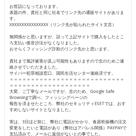
お世話になっております。
表題の件、貴社と同じ社名でリンク先の通販サイトがありま
す。
XXXXXXXXXXXXXXXX（リンク先が貼られたサイト文言）
無関係かと思いますが、誤って上記サイトで購入をしたとこ
ろ支払い後音沙汰がなくなりました。
おそらくフィッシング詐欺のリンク先かと思います。
貴社まで風評被害が及ぶ可能性もありますので念のためご連
絡させていただきました。
サイバー犯罪相談窓口、国民生活センター連絡済です。
＝＝＝＝＝＝＝＝＝＝＝＝＝＝＝＝＝＝＝＝＝＝＝＝＝＝＝
＝＝＝＝＝＝＝＝＝＝＝＝＝＝＝＝＝＝＝
大変、ご丁寧なメールですが、念のため、Google Safe
Browsingで調べ、フィッシングページの
報告を済ませたところ、弊社のセキュリティESETでは、おす
すめしないサイトとなりました。
実は、3日ほど前に、弊社に電話がかかり、食器乾燥機の注文
変更をしたいと電話があり（弊社はアパレル関係）PAYPAYで
支払済みで、メールに返信がないとの事でした。