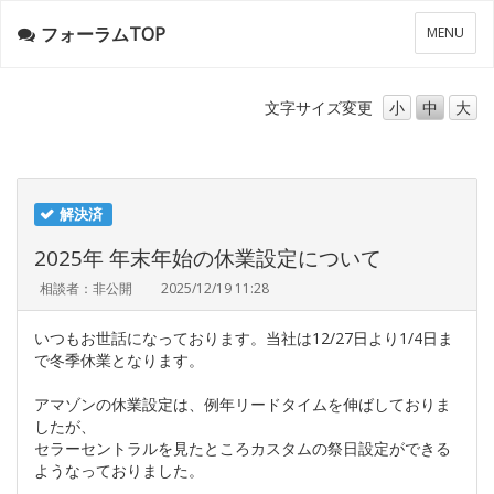
フォーラムTOP
メ
MENU
ニ
ュ
ー
文字サイズ
変更
小
中
大
解決済
2025年 年末年始の休業設定について
相談者：非公開
2025/12/19 11:28
いつもお世話になっております。当社は12/27日より1/4日ま
で冬季休業となります。
アマゾンの休業設定は、例年リードタイムを伸ばしておりま
したが、
セラーセントラルを見たところカスタムの祭日設定ができる
ようなっておりました。