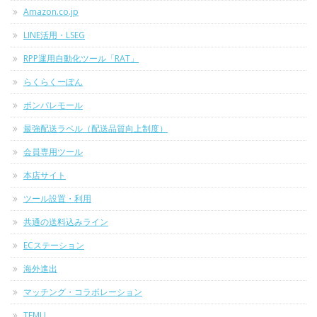
Amazon.co.jp
LINE活用・LSEG
RPP運用自動化ツール「RAT」
らくらくーぽん
ポンパレモール
最強配送ラベル（配送品質向上制度）
会員専用ツール
本店サイト
ツール設置・利用
共通の送料込みライン
ECステーション
海外進出
マッチング・コラボレーション
TEMU