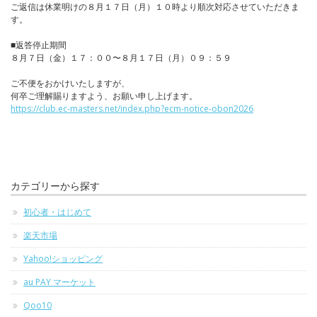
ご返信は休業明けの８月１７日（月）１０時より順次対応させていただきま
す。
■返答停止期間
８月７日（金）１７：００〜８月１７日（月）０９：５９
ご不便をおかけいたしますが、
何卒ご理解賜りますよう、お願い申し上げます。
https://club.ec-masters.net/index.php?ecm-notice-obon2026
カテゴリーから探す
初心者・はじめて
楽天市場
Yahoo!ショッピング
au PAY マーケット
Qoo10