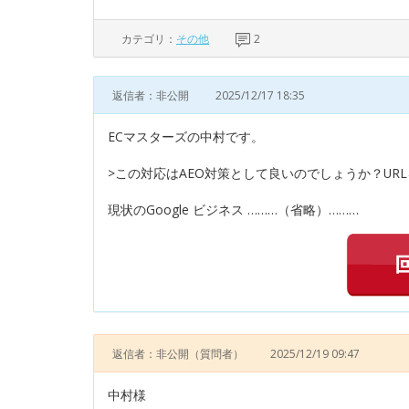
カテゴリ：
その他
2
返信者：非公開
2025/12/17 18:35
ECマスターズの中村です。
>この対応はAEO対策として良いのでしょうか？UR
現状のGoogle ビジネス ………（省略）………
返信者：非公開
（質問者）
2025/12/19 09:47
中村様