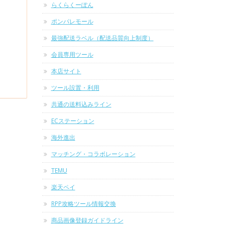
らくらくーぽん
ポンパレモール
最強配送ラベル（配送品質向上制度）
会員専用ツール
本店サイト
ツール設置・利用
共通の送料込みライン
ECステーション
海外進出
マッチング・コラボレーション
TEMU
楽天ペイ
RPP攻略ツール情報交換
商品画像登録ガイドライン