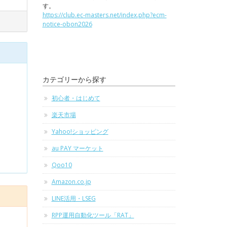
す。
https://club.ec-masters.net/index.php?ecm-
notice-obon2026
カテゴリーから探す
初心者・はじめて
楽天市場
Yahoo!ショッピング
au PAY マーケット
Qoo10
Amazon.co.jp
LINE活用・LSEG
RPP運用自動化ツール「RAT」