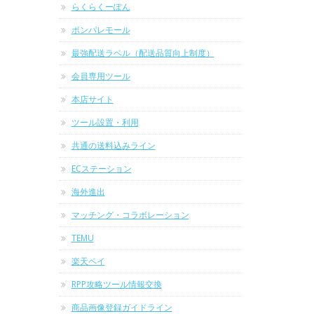
らくらくーぽん
ポンパレモール
最強配送ラベル（配送品質向上制度）
会員専用ツール
本店サイト
ツール設置・利用
共通の送料込みライン
ECステーション
海外進出
マッチング・コラボレーション
TEMU
楽天ペイ
RPP攻略ツール情報交換
商品画像登録ガイドライン