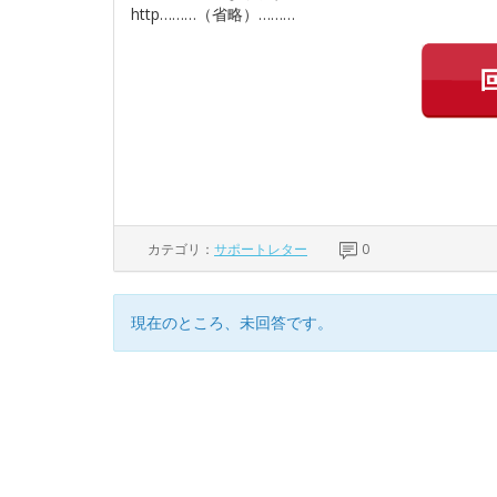
http………（省略）………
カテゴリ：
サポートレター
0
現在のところ、未回答です。