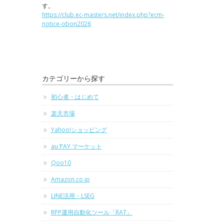
す。
https://club.ec-masters.net/index.php?ecm-
notice-obon2026
カテゴリーから探す
初心者・はじめて
楽天市場
Yahoo!ショッピング
au PAY マーケット
Qoo10
Amazon.co.jp
LINE活用・LSEG
RPP運用自動化ツール「RAT」