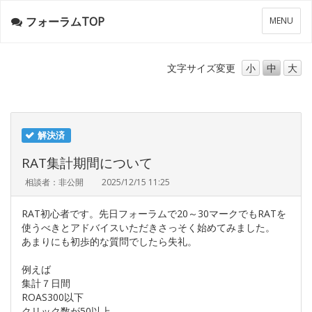
フォーラムTOP
メ
MENU
ニ
ュ
ー
文字サイズ
変更
小
中
大
解決済
RAT集計期間について
相談者：非公開
2025/12/15 11:25
RAT初心者です。先日フォーラムで20～30マークでもRATを
使うべきとアドバイスいただきさっそく始めてみました。
あまりにも初歩的な質問でしたら失礼。
例えば
集計７日間
ROAS300以下
クリック数が50以上