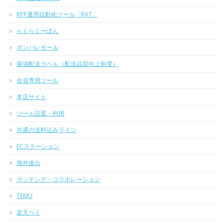
RPP運用自動化ツール「RAT」
らくらくーぽん
ポンパレモール
最強配送ラベル（配送品質向上制度）
会員専用ツール
本店サイト
ツール設置・利用
共通の送料込みライン
ECステーション
海外進出
マッチング・コラボレーション
TEMU
楽天ペイ