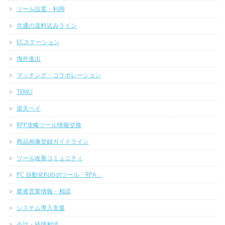
ツール設置・利用
共通の送料込みライン
ECステーション
海外進出
マッチング・コラボレーション
TEMU
楽天ペイ
RPP攻略ツール情報交換
商品画像登録ガイドライン
ツール改善コミュニティ
PC 自動化Robotツール「RPA」
業者営業情報・相談
システム導入支援
会計・経理相談