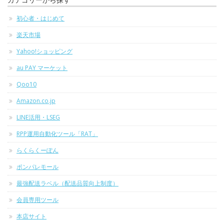
初心者・はじめて
楽天市場
Yahoo!ショッピング
au PAY マーケット
Qoo10
Amazon.co.jp
LINE活用・LSEG
RPP運用自動化ツール「RAT」
らくらくーぽん
ポンパレモール
最強配送ラベル（配送品質向上制度）
会員専用ツール
本店サイト