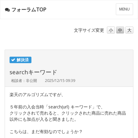
フォーラムTOP
メ
MENU
ニ
ュ
ー
文字サイズ
変更
小
中
大
解決済
searchキーワード
相談者：非公開
2025/12/15 09:39
楽天のアルゴリズムですが、
５年前の入会当時「search(url) キーワード」で、
クリックされて売れると、クリックされた商品に売れた商品
以外にも加点が入ると聞きました。
こちらは、まだ有効なのでしょうか？