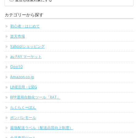
カテゴリーから探す
初心者・はじめて
楽天市場
Yahoo!ショッピング
au PAY マーケット
Qoo10
Amazon.co.jp
LINE活用・LSEG
RPP運用自動化ツール「RAT」
らくらくーぽん
ポンパレモール
最強配送ラベル（配送品質向上制度）
会員専用ツール