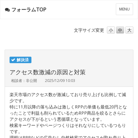
フォーラムTOP
メ
MENU
ニ
ュ
ー
文字サイズ
変更
小
中
大
解決済
アクセス数激減の原因と対策
相談者：非公開
2025/12/09 10:03
楽天市場のアクセス数が激減しており売り上げも比例して減
少です。
特に11月以降の落ち込みは激しくRPPの単価も最低20円とな
ったことで利益も削られているためRPP商品を絞るとさらに
アクセスが下がるという悪循環となっています。
検索キーワードやページつくりはそれなりにしているつもり
です。
理想はRPPなどの広告なし自然検索でアクセスが取れ売り上