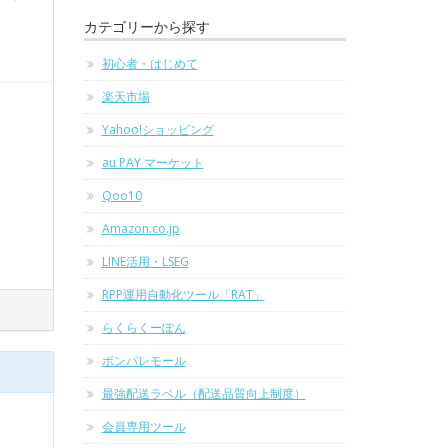
カテゴリーから探す
初心者・はじめて
楽天市場
Yahoo!ショッピング
au PAY マーケット
Qoo10
Amazon.co.jp
LINE活用・LSEG
RPP運用自動化ツール「RAT」
らくらくーぽん
ポンパレモール
最強配送ラベル（配送品質向上制度）
会員専用ツール