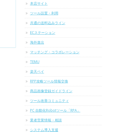
本店サイト
ツール設置・利用
共通の送料込みライン
ECステーション
海外進出
マッチング・コラボレーション
TEMU
楽天ペイ
RPP攻略ツール情報交換
商品画像登録ガイドライン
ツール改善コミュニティ
PC 自動化Robotツール「RPA」
業者営業情報・相談
システム導入支援