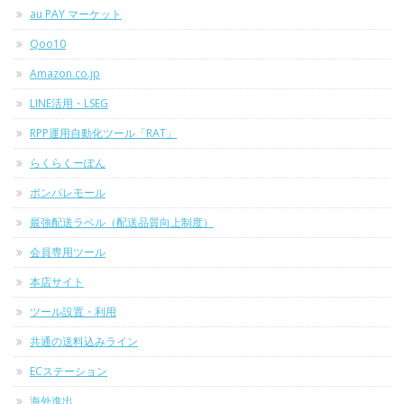
au PAY マーケット
Qoo10
Amazon.co.jp
LINE活用・LSEG
RPP運用自動化ツール「RAT」
らくらくーぽん
ポンパレモール
最強配送ラベル（配送品質向上制度）
会員専用ツール
本店サイト
ツール設置・利用
共通の送料込みライン
ECステーション
海外進出