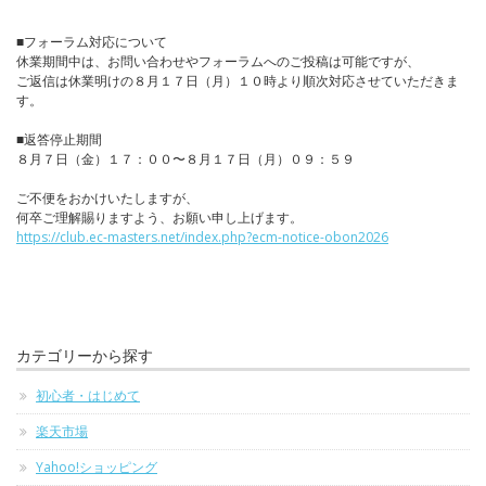
■フォーラム対応について
休業期間中は、お問い合わせやフォーラムへのご投稿は可能ですが、
ご返信は休業明けの８月１７日（月）１０時より順次対応させていただきま
す。
■返答停止期間
８月７日（金）１７：００〜８月１７日（月）０９：５９
ご不便をおかけいたしますが、
何卒ご理解賜りますよう、お願い申し上げます。
https://club.ec-masters.net/index.php?ecm-notice-obon2026
カテゴリーから探す
初心者・はじめて
楽天市場
Yahoo!ショッピング