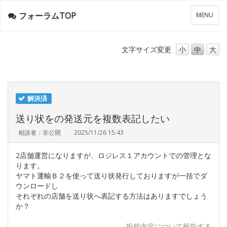
フォーラムTOP
メ
MENU
ニ
ュ
ー
文字サイズ
変更
小
中
大
解決済
送り状をの発送元を複数表記したい
相談者：非公開
2025/11/26 15:43
2店舗運営になりますが、ロジレス１アカウントでの管理とな
ります。
ヤマト運輸Ｂ２を使って送り状発行しておりますが一括でダ
ウンロードし
それぞれの店舗を送り状へ表記する方法はありますでしょう
か？
投稿内容について報告する