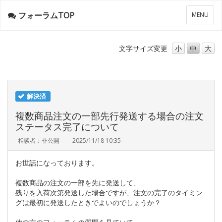
フォーラムTOP
メ
MENU
ニ
ュ
ー
文字サイズ
変更
小
中
大
解決済
複数商品注文の一部先行発送する場合の注文
ステータス完了について
相談者：非公開
2025/11/18 10:35
お世話になっております。
複数商品の注文の一部を先に発送して、
残りを入荷次第発送した場合ですが、注文の完了のタイミン
グは最初に発送したときでよいのでしょうか？