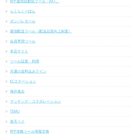
RPP運用自動化ツール「RAT」
らくらくーぽん
ポンパレモール
最強配送ラベル（配送品質向上制度）
会員専用ツール
本店サイト
ツール設置・利用
共通の送料込みライン
ECステーション
海外進出
マッチング・コラボレーション
TEMU
楽天ペイ
RPP攻略ツール情報交換