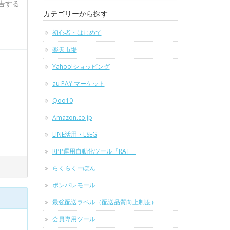
告する
カテゴリーから探す
初心者・はじめて
楽天市場
Yahoo!ショッピング
au PAY マーケット
Qoo10
Amazon.co.jp
LINE活用・LSEG
RPP運用自動化ツール「RAT」
らくらくーぽん
ポンパレモール
最強配送ラベル（配送品質向上制度）
会員専用ツール