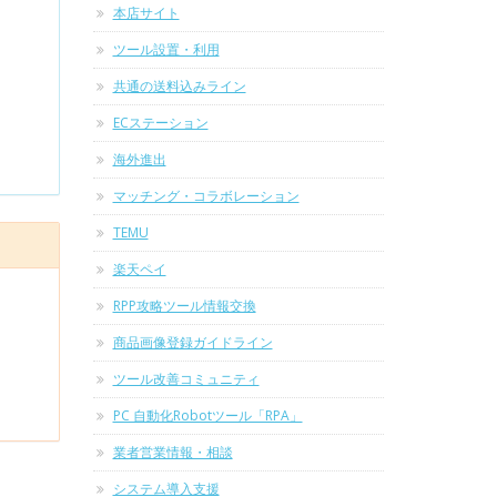
本店サイト
ツール設置・利用
共通の送料込みライン
ECステーション
海外進出
マッチング・コラボレーション
TEMU
楽天ペイ
RPP攻略ツール情報交換
商品画像登録ガイドライン
ツール改善コミュニティ
PC 自動化Robotツール「RPA」
業者営業情報・相談
システム導入支援