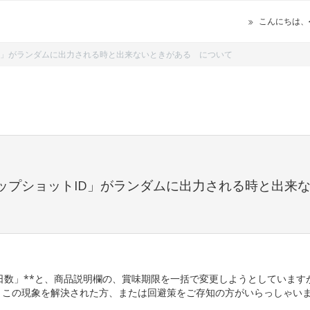
こんにちは、
トID」がランダムに出力される時と出来ないときがある について
スナップショットID」がランダムに出力される時と出来
の日数」**と、商品説明欄の、賞味期限を一括で変更しようとしています
。この現象を解決された方、または回避策をご存知の方がいらっしゃい