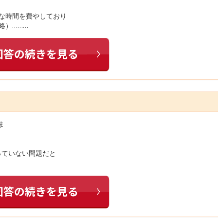
大な時間を費やしており
略）………
ま
っていない問題だと