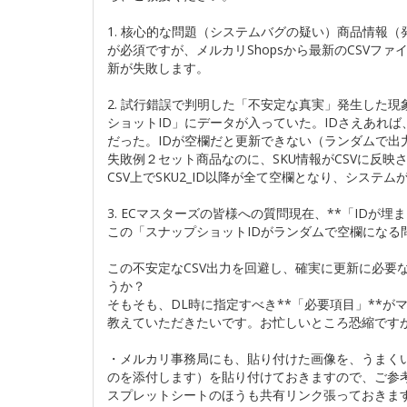
1. 核心的な問題（システムバグの疑い）商品情報（
が必須ですが、メルカリShopsから最新のCSV
新が失敗します。
2. 試行錯誤で判明した「不安定な真実」発生した現象
ショットID」にデータが入っていた。IDさえあれば
だった。IDが空欄だと更新できない（ランダムで出
失敗例２セット商品なのに、SKU情報がCSVに反映
CSV上でSKU2_ID以降が全て空欄となり、システ
3. ECマスターズの皆様への質問現在、**「IDが
この「スナップショットIDがランダムで空欄になる
この不安定なCSV出力を回避し、確実に更新に必要
うか？
そもそも、DL時に指定すべき**「必要項目」**
教えていただきたいです。お忙しいところ恐縮です
・メルカリ事務局にも、貼り付けた画像を、うまくい
のを添付します）を貼り付けておきますので、ご参
スプレットシートのほうも共有リンク張っておきま