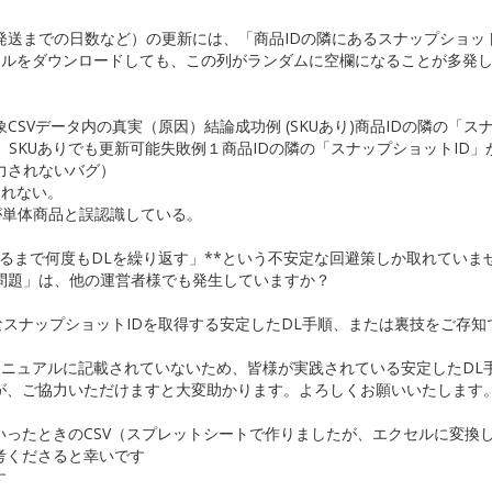
発送までの日数など）の更新には、「商品IDの隣にあるスナップショット
ファイルをダウンロードしても、この列がランダムに空欄になることが多発
CSVデータ内の真実（原因）結論成功例 (SKUあり)商品IDの隣の「ス
、SKUありでも更新可能失敗例１商品IDの隣の「スナップショットID」
力されないバグ）
されない。
ムが単体商品と誤認識している。
埋まるまで何度もDLを繰り返す」**という不安定な回避策しか取れていま
問題」は、他の運営者様でも発生していますか？
なスナップショットIDを取得する安定したDL手順、または裏技をご存知
がマニュアルに記載されていないため、皆様が実践されている安定したDL
が、ご協力いただけますと大変助かります。よろしくお願いいたします
ったときのCSV（スプレットシートで作りましたが、エクセルに変換
考くださると幸いです
す