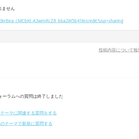
出ません
p0krBira_cMCbKt-A3wmRcZR_b6a2W5b41liro/edit?usp=sharing
投稿内容について報
ォーラムへの質問は終了しました
のテーマに関連する質問をする
別のテーマで新規に質問する