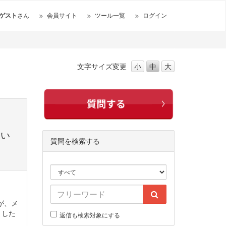
ゲスト
さん
会員サイト
ツール一覧
ログイン
文字サイズ
変更
小
中
大
ない
質問を検索する
が、メ
ました
返信も検索対象にする