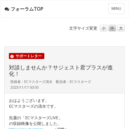
フォーラムTOP
メ
MENU
ニ
ュ
ー
文字サイズ
変更
小
中
大
サポートレター
対談しませんか？サジェスト君プラスが進
化！
投稿者：ECマスターズ清水 配信者：ECマスターズ
2025/11/17 00:00
おはようございます。
ECマスターズの清水です。
先週の「ECマスターズLIVE」
の収録映像を公開しました。