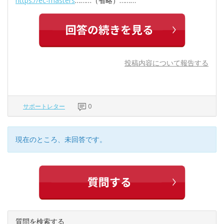
https://ec-masters
………（省略）………
投稿内容について報告する
サポートレター
0
現在のところ、未回答です。
質問を検索する