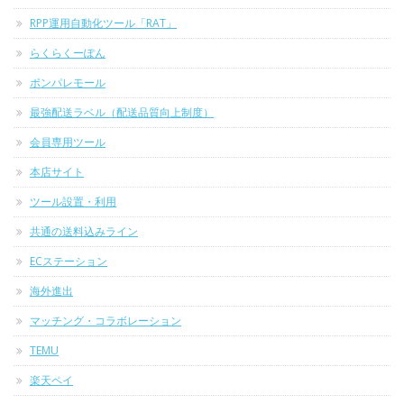
RPP運用自動化ツール「RAT」
らくらくーぽん
ポンパレモール
最強配送ラベル（配送品質向上制度）
会員専用ツール
本店サイト
ツール設置・利用
共通の送料込みライン
ECステーション
海外進出
マッチング・コラボレーション
TEMU
楽天ペイ