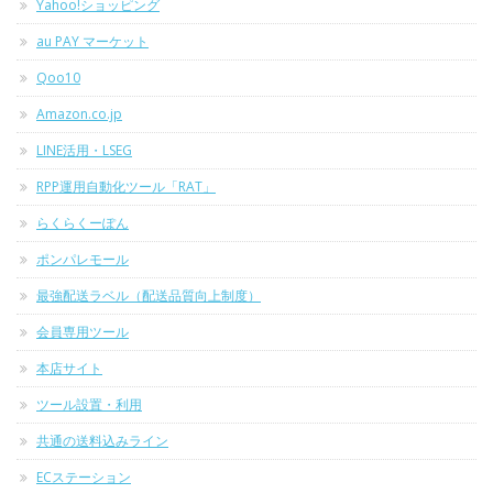
Yahoo!ショッピング
au PAY マーケット
Qoo10
Amazon.co.jp
LINE活用・LSEG
RPP運用自動化ツール「RAT」
らくらくーぽん
ポンパレモール
最強配送ラベル（配送品質向上制度）
会員専用ツール
本店サイト
ツール設置・利用
共通の送料込みライン
ECステーション