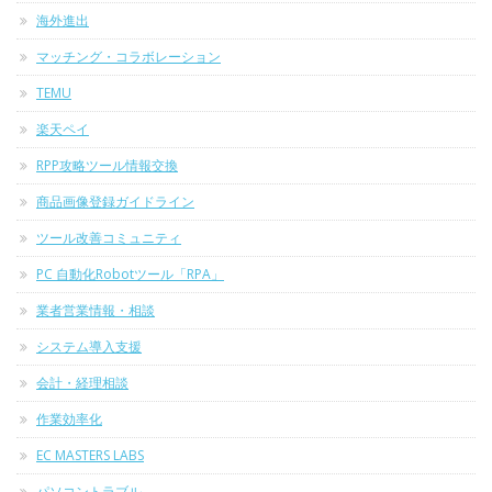
海外進出
マッチング・コラボレーション
TEMU
楽天ペイ
RPP攻略ツール情報交換
商品画像登録ガイドライン
ツール改善コミュニティ
PC 自動化Robotツール「RPA」
業者営業情報・相談
システム導入支援
会計・経理相談
作業効率化
EC MASTERS LABS
パソコントラブル