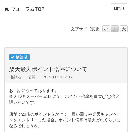
フォーラムTOP
メ
MENU
ニ
ュ
ー
文字サイズ
変更
小
中
大
解決済
楽天最大ポイント倍率について
相談者：非公開
2025/11/10 17:35
お世話になっております。
楽天12月スーパーSALEにて、ポイント倍率を最大◯◯倍と
謳いたいです。
店舗で20倍のポイントをかけて、買い回りや楽天キャンペー
ンをエントリーした場合、ポイント倍率は最大どれくらいに
なるでしょうか。