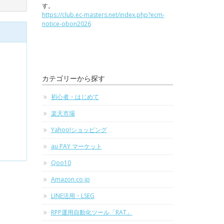
す。
https://club.ec-masters.net/index.php?ecm-
notice-obon2026
カテゴリーから探す
初心者・はじめて
楽天市場
Yahoo!ショッピング
au PAY マーケット
Qoo10
Amazon.co.jp
LINE活用・LSEG
RPP運用自動化ツール「RAT」