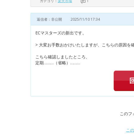
カテゴリ：
楽天市場
1
返信者：非公開
2025/11/10 17:34
ECマスターズの新出です。
> 大変お手数おかけいたしますが、こちらの原因を
こちら確認しましたところ、
定期………（省略）………
このフ
こ