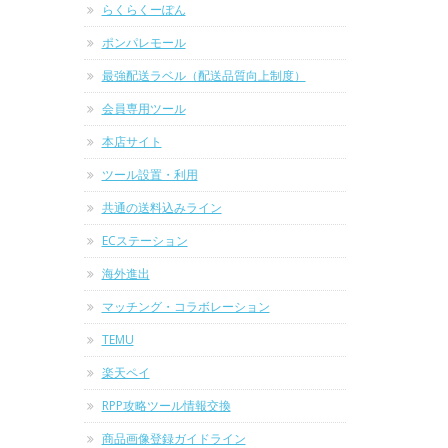
らくらくーぽん
ポンパレモール
最強配送ラベル（配送品質向上制度）
会員専用ツール
本店サイト
ツール設置・利用
共通の送料込みライン
ECステーション
海外進出
マッチング・コラボレーション
TEMU
楽天ペイ
RPP攻略ツール情報交換
商品画像登録ガイドライン