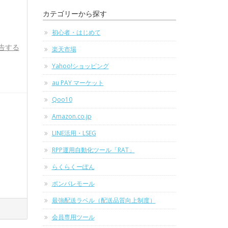
カテゴリーから探す
初心者・はじめて
告する
楽天市場
Yahoo!ショッピング
au PAY マーケット
Qoo10
Amazon.co.jp
LINE活用・LSEG
RPP運用自動化ツール「RAT」
らくらくーぽん
ポンパレモール
最強配送ラベル（配送品質向上制度）
会員専用ツール