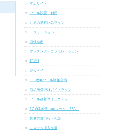
本店サイト
ツール設置・利用
共通の送料込みライン
ECステーション
海外進出
マッチング・コラボレーション
TEMU
楽天ペイ
RPP攻略ツール情報交換
商品画像登録ガイドライン
ツール改善コミュニティ
PC 自動化Robotツール「RPA」
業者営業情報・相談
システム導入支援