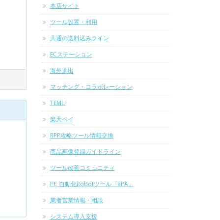
本店サイト
ツール設置・利用
共通の送料込みライン
ECステーション
海外進出
マッチング・コラボレーション
TEMU
楽天ペイ
RPP攻略ツール情報交換
商品画像登録ガイドライン
ツール改善コミュニティ
PC 自動化Robotツール「RPA」
業者営業情報・相談
システム導入支援