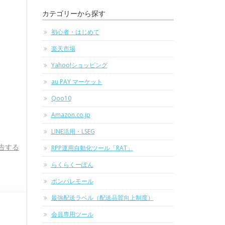
カテゴリーから探す
初心者・はじめて
楽天市場
Yahoo!ショッピング
au PAY マーケット
Qoo10
Amazon.co.jp
LINE活用・LSEG
告する
RPP運用自動化ツール「RAT」
らくらくーぽん
ポンパレモール
最強配送ラベル（配送品質向上制度）
会員専用ツール