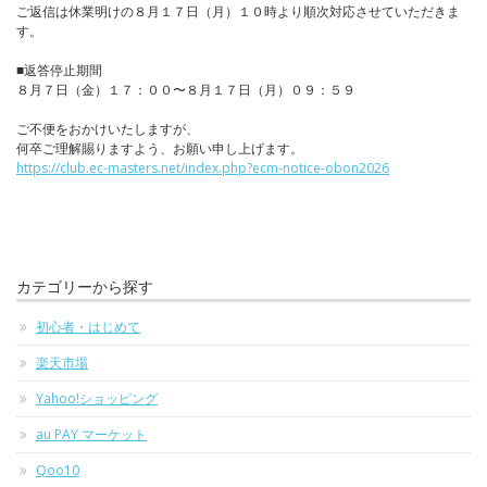
ご返信は休業明けの８月１７日（月）１０時より順次対応させていただきま
す。
■返答停止期間
８月７日（金）１７：００〜８月１７日（月）０９：５９
ご不便をおかけいたしますが、
何卒ご理解賜りますよう、お願い申し上げます。
https://club.ec-masters.net/index.php?ecm-notice-obon2026
カテゴリーから探す
初心者・はじめて
楽天市場
Yahoo!ショッピング
au PAY マーケット
Qoo10