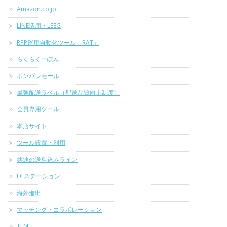
Amazon.co.jp
LINE活用・LSEG
RPP運用自動化ツール「RAT」
らくらくーぽん
ポンパレモール
最強配送ラベル（配送品質向上制度）
会員専用ツール
本店サイト
ツール設置・利用
共通の送料込みライン
ECステーション
海外進出
マッチング・コラボレーション
TEMU