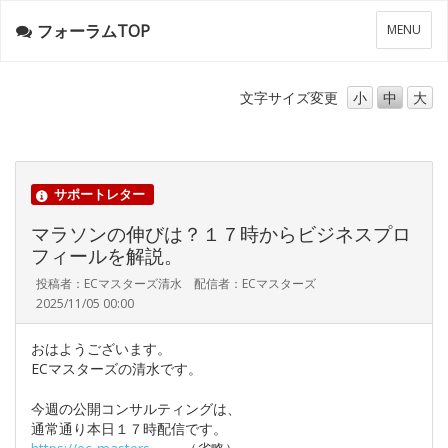
フォーラムTOP
メ
MENU
ニ
ュ
ー
文字サイズ
変更
小
中
大
サポートレター
マラソンの伸びは？１７時からビジネスプロ
フィールを解説。
投稿者：ECマスターズ清水 配信者：ECマスターズ
2025/11/05 00:00
おはようございます。
ECマスターズの清水です。
今週の公開コンサルティングは、
通常通り本日１７時配信です。