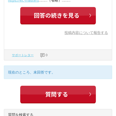
https://ec-masters
………（省略）………
投稿内容について報告する
サポートレター
0
現在のところ、未回答です。
質問を検索する