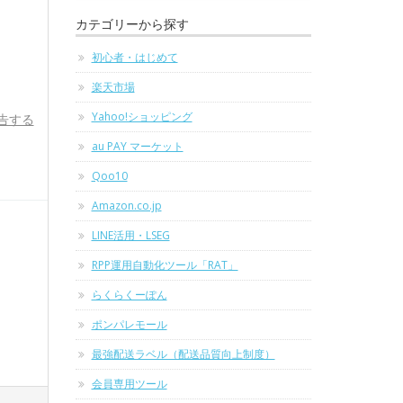
カテゴリーから探す
初心者・はじめて
楽天市場
Yahoo!ショッピング
告する
au PAY マーケット
Qoo10
Amazon.co.jp
LINE活用・LSEG
RPP運用自動化ツール「RAT」
らくらくーぽん
ポンパレモール
最強配送ラベル（配送品質向上制度）
会員専用ツール