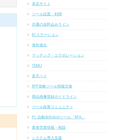
本店サイト
ツール設置・利用
共通の送料込みライン
ECステーション
海外進出
マッチング・コラボレーション
TEMU
楽天ペイ
RPP攻略ツール情報交換
商品画像登録ガイドライン
ツール改善コミュニティ
PC 自動化Robotツール「RPA」
業者営業情報・相談
システム導入支援