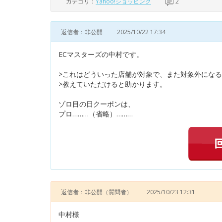
カテゴリ：
Yahoo!ショッピング
2
返信者：非公開
2025/10/22 17:34
ECマスターズの中村です。
>これはどういった店舗が対象で、また対象外にな
>教えていただけると助かります。
ゾロ目の日クーポンは、
プロ………（省略）………
返信者：非公開
（質問者）
2025/10/23 12:31
中村様