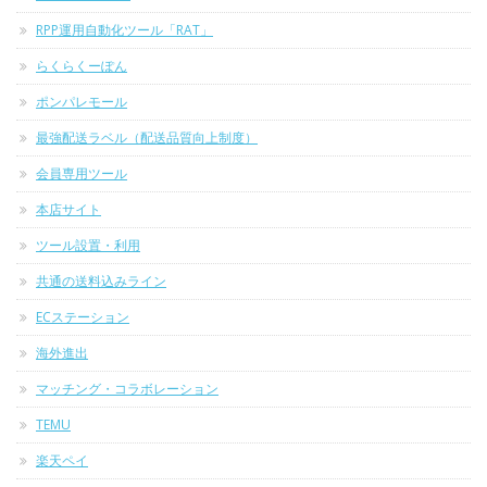
RPP運用自動化ツール「RAT」
らくらくーぽん
ポンパレモール
最強配送ラベル（配送品質向上制度）
会員専用ツール
本店サイト
ツール設置・利用
共通の送料込みライン
ECステーション
海外進出
マッチング・コラボレーション
TEMU
楽天ペイ