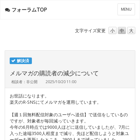
フォーラムTOP
メ
MENU
ニ
ュ
ー
文字サイズ
変更
小
中
大
解決済
メルマガの購読者の減少について
相談者：非公開
2025/10/20 11:00
お世話になります。
楽天のR-SNSにてメルマガを運用しています。
【週１回無料配信対象のユーザへ送信】で送信をしているの
ですが、対象者が毎回減っていきます。
今年の6月時点では9000人ほどに送信していましたが、7月に
入った途端3500人程度まで減り、先ほど配信しようと対象ユ
ーザーを更新したところ、2900人まで減っていました。