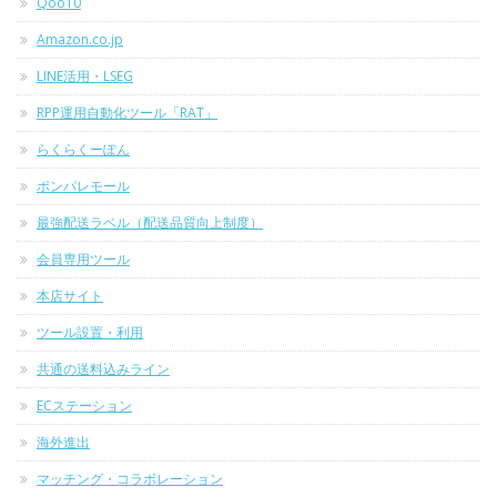
Qoo10
Amazon.co.jp
LINE活用・LSEG
RPP運用自動化ツール「RAT」
らくらくーぽん
ポンパレモール
最強配送ラベル（配送品質向上制度）
会員専用ツール
本店サイト
ツール設置・利用
共通の送料込みライン
ECステーション
海外進出
マッチング・コラボレーション