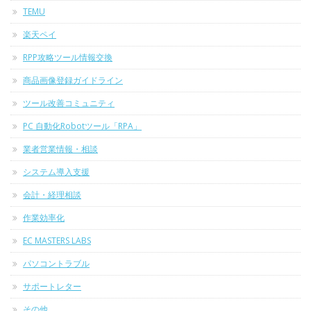
TEMU
楽天ペイ
RPP攻略ツール情報交換
商品画像登録ガイドライン
ツール改善コミュニティ
PC 自動化Robotツール「RPA」
業者営業情報・相談
システム導入支援
会計・経理相談
作業効率化
EC MASTERS LABS
パソコントラブル
サポートレター
その他