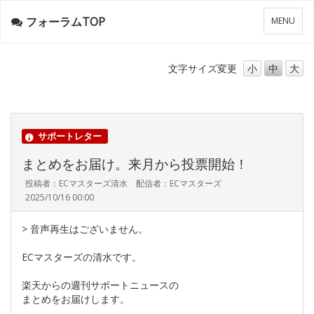
フォーラムTOP
メ
MENU
ニ
ュ
ー
文字サイズ
変更
小
中
大
サポートレター
まとめをお届け。来月から投票開始！
投稿者：ECマスターズ清水 配信者：ECマスターズ
2025/10/16 00:00
> 音声再生はございません。
ECマスターズの清水です。
楽天からの週刊サポートニュースの
まとめをお届けします。