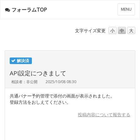
フォーラムTOP
メ
MENU
ニ
ュ
ー
文字サイズ
変更
小
中
大
解決済
API設定につきまして
相談者：非公開
2025/10/08 08:30
共通バナー予約管理で添付の画面が表示されました。
登録方法をおしえてください。
投稿内容について報告する