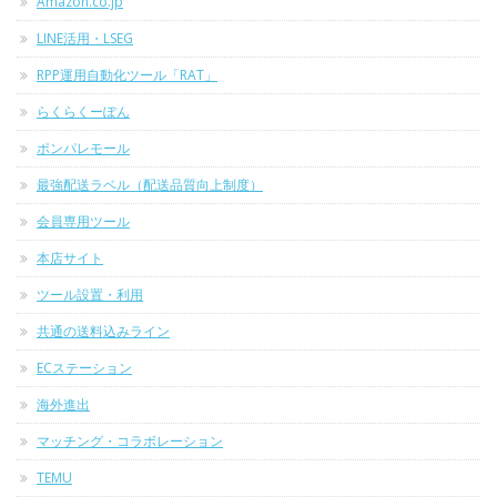
Amazon.co.jp
LINE活用・LSEG
RPP運用自動化ツール「RAT」
らくらくーぽん
ポンパレモール
最強配送ラベル（配送品質向上制度）
会員専用ツール
本店サイト
ツール設置・利用
共通の送料込みライン
ECステーション
海外進出
マッチング・コラボレーション
TEMU