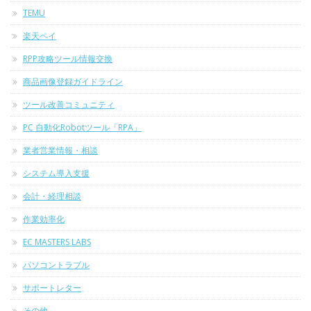
TEMU
楽天ペイ
RPP攻略ツール情報交換
商品画像登録ガイドライン
ツール改善コミュニティ
PC 自動化Robotツール「RPA」
業者営業情報・相談
システム導入支援
会計・経理相談
作業効率化
EC MASTERS LABS
パソコントラブル
サポートレター
その他