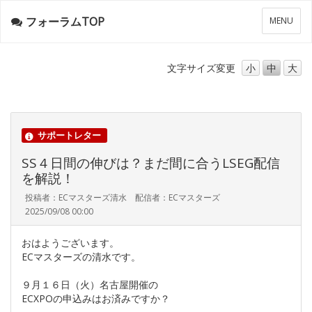
フォーラムTOP
メ
MENU
ニ
ュ
ー
文字サイズ
変更
小
中
大
サポートレター
SS４日間の伸びは？まだ間に合うLSEG配信
を解説！
投稿者：ECマスターズ清水 配信者：ECマスターズ
2025/09/08 00:00
おはようございます。
ECマスターズの清水です。
９月１６日（火）名古屋開催の
ECXPOの申込みはお済みですか？