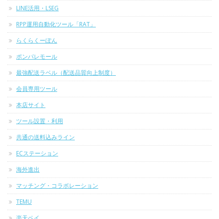
LINE活用・LSEG
RPP運用自動化ツール「RAT」
らくらくーぽん
ポンパレモール
最強配送ラベル（配送品質向上制度）
会員専用ツール
本店サイト
ツール設置・利用
共通の送料込みライン
ECステーション
海外進出
マッチング・コラボレーション
TEMU
楽天ペイ