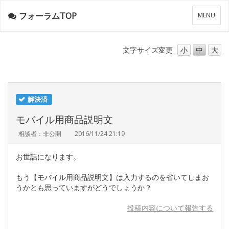
フォーラムTOP
メ
MENU
ニ
ュ
ー
文字サイズ
変更
小
中
大
解決済
モバイル用商品説明文
相談者：非公開
2016/11/24 21:19
お世話になります。
もう【モバイル用商品説明文】は入力するのを省いてしまお
うかとも思っていますがどうでしょうか？
投稿内容について報告する