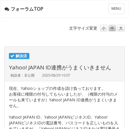
フォーラムTOP
メ
MENU
ニ
ュ
ー
文字サイズ
変更
小
中
大
解決済
Yahoo! JAPAN ID連携がうまくいきません
相談者：非公開
2025/08/29 10:07
現在、Yahooショップの作成を請け負っております。
お客様に権限の付与してもらいましたが、（権限の付与のメ
ールも来ていますが）Yahoo! JAPAN ID連携がうまくいきま
せん。
Yahoo! JAPAN ID、Yahoo! JAPANビジネスID、Yahoo!
JAPANビジネスIDの電話番号、パスコードを正しいものを入
れていますが、「Yahoo! JAPANビジネスIDまたは電話番号ま