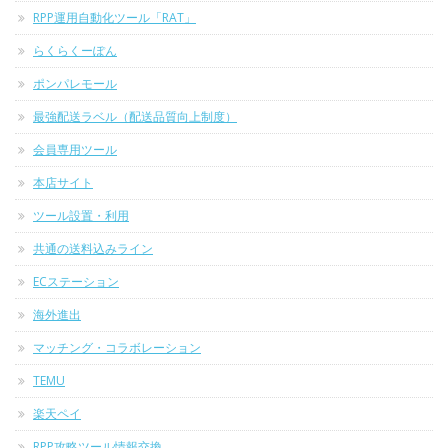
RPP運用自動化ツール「RAT」
らくらくーぽん
ポンパレモール
最強配送ラベル（配送品質向上制度）
会員専用ツール
本店サイト
ツール設置・利用
共通の送料込みライン
ECステーション
海外進出
マッチング・コラボレーション
TEMU
楽天ペイ
RPP攻略ツール情報交換