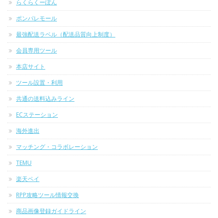
らくらくーぽん
ポンパレモール
最強配送ラベル（配送品質向上制度）
会員専用ツール
本店サイト
ツール設置・利用
共通の送料込みライン
ECステーション
海外進出
マッチング・コラボレーション
TEMU
楽天ペイ
RPP攻略ツール情報交換
商品画像登録ガイドライン