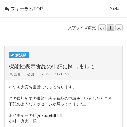
フォーラムTOP
メ
MENU
ニ
ュ
ー
文字サイズ
変更
小
中
大
解決済
機能性表示食品の申請に関しまして
相談者：非公開
2025/08/06 10:52
いつも大変お世話になっております。
この度初めての機能性表示食品の申請を行いましたところ、
下記のようなメッセージが帰ってきました。
ネイチャーの丘(/naturehill-hill）
小林 真大 様