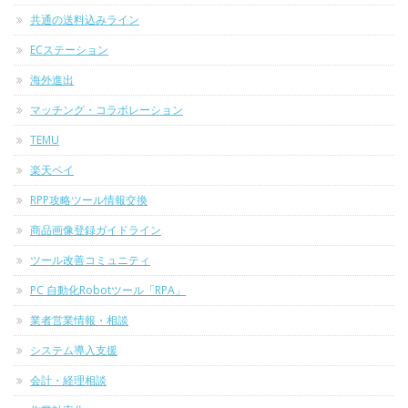
共通の送料込みライン
ECステーション
海外進出
マッチング・コラボレーション
TEMU
楽天ペイ
RPP攻略ツール情報交換
商品画像登録ガイドライン
ツール改善コミュニティ
PC 自動化Robotツール「RPA」
業者営業情報・相談
システム導入支援
会計・経理相談