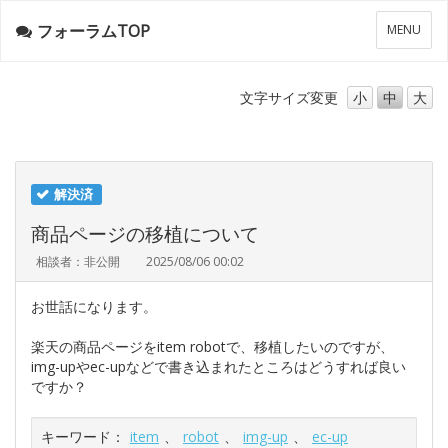
フォーラムTOP
メ
MENU
ニ
ュ
ー
文字サイズ
変更
小
中
大
解決済
商品ページの移植について
相談者：非公開
2025/08/06 00:02
お世話になります。
楽天の商品ページをitem robotで、移植したいのですが、
img-upやec-upなどで書き込まれたところはどうすれば良い
ですか？
キーワード：
item
、
robot
、
img-up
、
ec-up