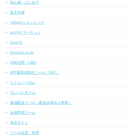
初心者・はじめて
楽天市場
Yahoo!ショッピング
au PAY マーケット
Qoo10
Amazon.co.jp
LINE活用・LSEG
RPP運用自動化ツール「RAT」
らくらくーぽん
ポンパレモール
最強配送ラベル（配送品質向上制度）
会員専用ツール
本店サイト
ツール設置・利用