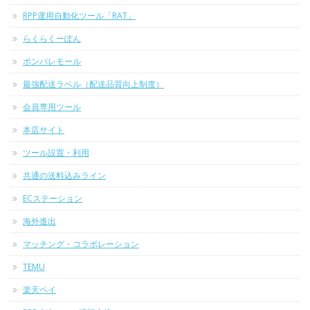
RPP運用自動化ツール「RAT」
らくらくーぽん
ポンパレモール
最強配送ラベル（配送品質向上制度）
会員専用ツール
本店サイト
ツール設置・利用
共通の送料込みライン
ECステーション
海外進出
マッチング・コラボレーション
TEMU
楽天ペイ