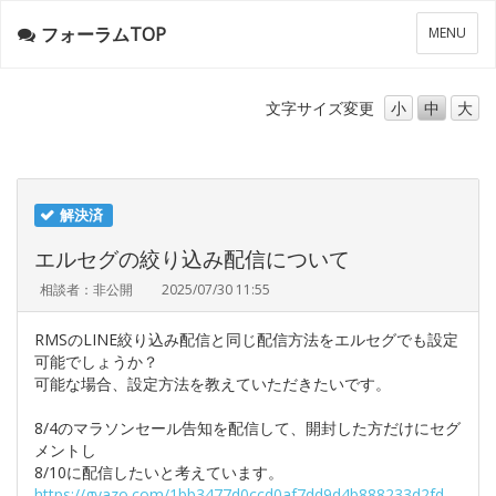
フォーラムTOP
メ
MENU
ニ
ュ
ー
文字サイズ
変更
小
中
大
解決済
エルセグの絞り込み配信について
相談者：非公開
2025/07/30 11:55
RMSのLINE絞り込み配信と同じ配信方法をエルセグでも設定
可能でしょうか？
可能な場合、設定方法を教えていただきたいです。
8/4のマラソンセール告知を配信して、開封した方だけにセグ
メントし
8/10に配信したいと考えています。
https://gyazo.com/1bb3477d0ccd0af7dd9d4b888233d2fd