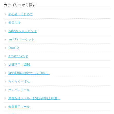
カテゴリーから探す
初心者・はじめて
楽天市場
Yahoo!ショッピング
au PAY マーケット
Qoo10
Amazon.co.jp
LINE活用・LSEG
RPP運用自動化ツール「RAT」
らくらくーぽん
ポンパレモール
最強配送ラベル（配送品質向上制度）
会員専用ツール