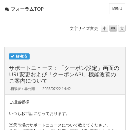
フォーラムTOP
メ
MENU
ニ
ュ
ー
文字サイズ
変更
小
中
大
解決済
サポートニュース：「クーポン設定」画面の
URL変更および「クーポンAPI」機能改善の
ご案内について
相談者：非公開
2025/07/22 14:42
ご担当者様
いつもお世話になっております。
楽天市場のサポートニュースについて教えてください。