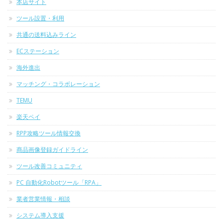
本店サイト
ツール設置・利用
共通の送料込みライン
ECステーション
海外進出
マッチング・コラボレーション
TEMU
楽天ペイ
RPP攻略ツール情報交換
商品画像登録ガイドライン
ツール改善コミュニティ
PC 自動化Robotツール「RPA」
業者営業情報・相談
システム導入支援