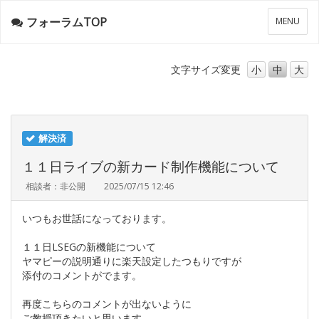
フォーラムTOP
メ
MENU
ニ
ュ
ー
文字サイズ
変更
小
中
大
解決済
１１日ライブの新カード制作機能について
相談者：非公開
2025/07/15 12:46
いつもお世話になっております。
１１日LSEGの新機能について
ヤマピーの説明通りに楽天設定したつもりですが
添付のコメントがでます。
再度こちらのコメントが出ないように
ご教授頂きたいと思います。