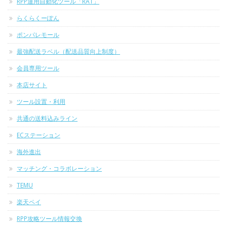
RPP運用自動化ツール「RAT」
らくらくーぽん
ポンパレモール
最強配送ラベル（配送品質向上制度）
会員専用ツール
本店サイト
ツール設置・利用
共通の送料込みライン
ECステーション
海外進出
マッチング・コラボレーション
TEMU
楽天ペイ
RPP攻略ツール情報交換