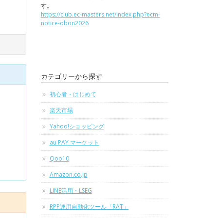
す。
https://club.ec-masters.net/index.php?ecm-
notice-obon2026
カテゴリーから探す
初心者・はじめて
楽天市場
Yahoo!ショッピング
au PAY マーケット
Qoo10
Amazon.co.jp
LINE活用・LSEG
RPP運用自動化ツール「RAT」