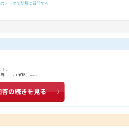
別のテーマで新規に質問する
ます。
を付与………（省略）………