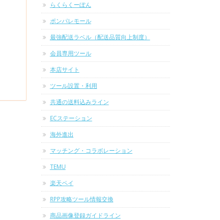
らくらくーぽん
ポンパレモール
最強配送ラベル（配送品質向上制度）
会員専用ツール
本店サイト
ツール設置・利用
共通の送料込みライン
ECステーション
海外進出
マッチング・コラボレーション
TEMU
楽天ペイ
RPP攻略ツール情報交換
商品画像登録ガイドライン